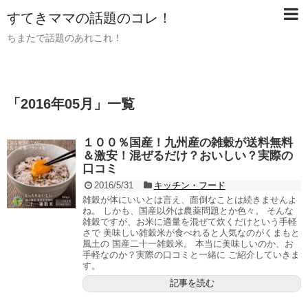
すてきママの話題のコレ！
ちまたで話題のあれこれ！
「
2016年05月
」
一覧
１００％国産！九州産の雑穀が送料無料
＆激安！混ぜるだけ？おいしい？実際の
口コミ
2016/5/31
キッチン・フード
雑穀が体にいいとは言え、面倒なことは続きませんよ
ね。 しかも、国産以外は農薬問題とか色々。 そんな
雑穀ですが、お米に適量を混ぜて炊くだけという手軽
さで 美味しい雑穀米が食べれると人気なのがくまもと
風土の 国産二十一雑穀米。 本当に美味しいのか、お
手軽なのか？実際の口コミと一緒に ご紹介していきま
す。
記事を読む