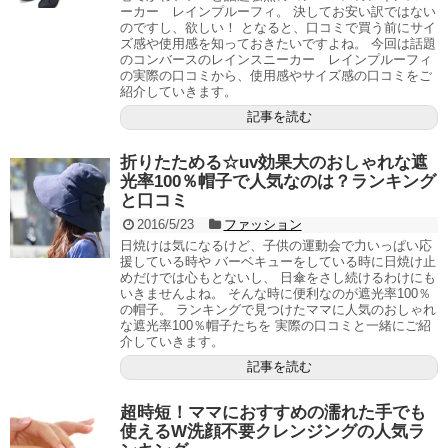
ーカー レインプルーフィ。 決してお安い訳ではない
のですし、欲しい！ となると、口コミで買う前にサイ
ズ感や使用感を知っておきたいですよね。 今回は話題
のコンバースのレインスニーカー レインプルーフィ
の実際の口コミから、使用感やサイズ感の口コミをご
紹介していきます。
記事を読む
折りたためる☆uv効果大のおしゃれな遮
光率100％帽子で人気なのは？ランキング
と口コミ
2016/5/23
ファッション
日焼けは気になるけど、子供の運動会で力いっぱい応
援している時や バーベキューをしている時に日焼け止
めだけでは心もとないし、 日傘をさし続けるわけにも
いきませんよね。 そんな時に便利なのが遮光率100％
の帽子。 ランキングで見つけたママに人気のおしゃれ
な遮光率100％帽子たちを 実際の口コミと一緒にご紹
介していきます。
記事を読む
超時短！ママにおすすめの濡れた手でも
使えるW洗顔不要クレンジングの人気ラ