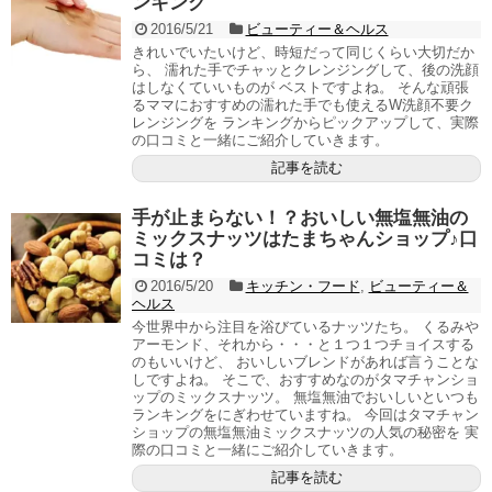
ンキング
2016/5/21
ビューティー＆ヘルス
きれいでいたいけど、時短だって同じくらい大切だか
ら、 濡れた手でチャッとクレンジングして、後の洗顔
はしなくていいものが ベストですよね。 そんな頑張
るママにおすすめの濡れた手でも使えるW洗顔不要ク
レンジングを ランキングからピックアップして、実際
の口コミと一緒にご紹介していきます。
記事を読む
手が止まらない！？おいしい無塩無油の
ミックスナッツはたまちゃんショップ♪口
コミは？
2016/5/20
キッチン・フード
,
ビューティー＆
ヘルス
今世界中から注目を浴びているナッツたち。 くるみや
アーモンド、それから・・・と１つ１つチョイスする
のもいいけど、 おいしいブレンドがあれば言うことな
しですよね。 そこで、おすすめなのがタマチャンショ
ップのミックスナッツ。 無塩無油でおいしいといつも
ランキングをにぎわせていますね。 今回はタマチャン
ショップの無塩無油ミックスナッツの人気の秘密を 実
際の口コミと一緒にご紹介していきます。
記事を読む