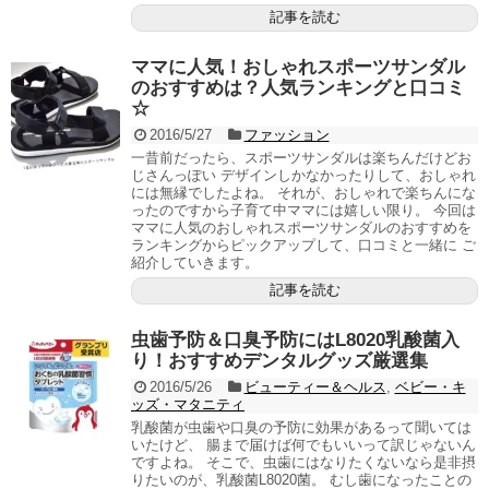
記事を読む
ママに人気！おしゃれスポーツサンダル
のおすすめは？人気ランキングと口コミ
☆
2016/5/27
ファッション
一昔前だったら、スポーツサンダルは楽ちんだけどお
じさんっぽい デザインしかなかったりして、おしゃれ
には無縁でしたよね。 それが、おしゃれで楽ちんにな
ったのですから子育て中ママには嬉しい限り。 今回は
ママに人気のおしゃれスポーツサンダルのおすすめを
ランキングからピックアップして、口コミと一緒に ご
紹介していきます。
記事を読む
虫歯予防＆口臭予防にはL8020乳酸菌入
り！おすすめデンタルグッズ厳選集
2016/5/26
ビューティー＆ヘルス
,
ベビー・キ
ッズ・マタニティ
乳酸菌が虫歯や口臭の予防に効果があるって聞いては
いたけど、 腸まで届けば何でもいいって訳じゃないん
ですよね。 そこで、虫歯にはなりたくないなら是非摂
りたいのが、乳酸菌L8020菌。 むし歯になったことの