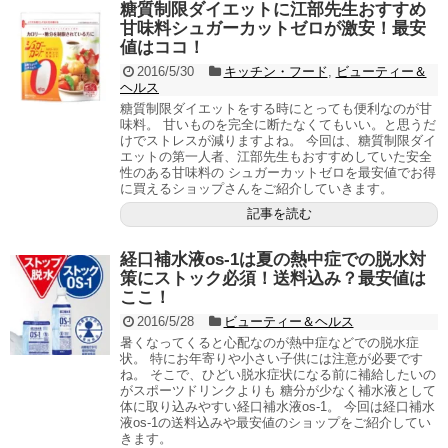
糖質制限ダイエットに江部先生おすすめ
甘味料シュガーカットゼロが激安！最安
値はココ！
2016/5/30
キッチン・フード
,
ビューティー＆
ヘルス
糖質制限ダイエットをする時にとっても便利なのが甘
味料。 甘いものを完全に断たなくてもいい。と思うだ
けでストレスが減りますよね。 今回は、糖質制限ダイ
エットの第一人者、江部先生もおすすめしていた安全
性のある甘味料の シュガーカットゼロを最安値でお得
に買えるショップさんをご紹介していきます。
記事を読む
経口補水液os-1は夏の熱中症での脱水対
策にストック必須！送料込み？最安値は
ここ！
2016/5/28
ビューティー＆ヘルス
暑くなってくると心配なのが熱中症などでの脱水症
状。 特にお年寄りや小さい子供には注意が必要です
ね。 そこで、ひどい脱水症状になる前に補給したいの
がスポーツドリンクよりも 糖分が少なく補水液として
体に取り込みやすい経口補水液os-1。 今回は経口補水
液os-1の送料込みや最安値のショップをご紹介してい
きます。