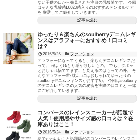
ない子供の口から発見された注目の乳酸菌です。 今回
はそんな乳酸菌L8020菌入りのおすすめデンタルケア
を 厳選してご紹介していきます。
記事を読む
ゆったり＆楽ちんのsoulberryデニムレギ
ンスはアラフォーにおすすめ！口コミ
は？
2016/5/25
ファッション
アラフォーになってくると、楽ちんデニムレギンスだ
って、 程よくゆとり感が欲しいもの。 でも、ダボッ
とおしゃれ捨ててます。と見えるのはもっての外。 そ
んなアラフォー世代以上にはおしゃれでゆったりの
soulberryデニムレギンスがおすすめ。 今回はsoulberry
のデニムレギンスの人気の秘密を実際の口コミと 一緒
にご紹介していきます。
記事を読む
コンバースのレインスニーカーが話題で
人気！使用感やサイズ感の口コミは？在
庫ありはここ！
2016/5/24
ファッション
巷でかわいい！と話題騒然のコンバースのレインスニ