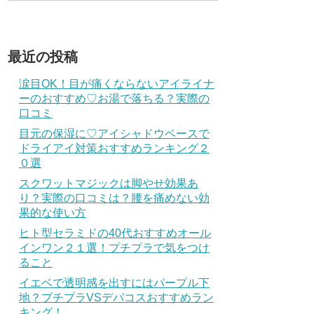
最近の投稿
涙目OK！目が痛くならないアイライナ
ーのおすすめ♡お湯で落ちる？実際の
口コミ
目元の保湿に♡アイシャドウベースで
ドライアイ対策おすすめランキング２
０選
スクワットマジックは脚やせ効果あ
り？実際の口コミは？腰を痛めない効
果的な使い方
ヒト型セラミドの40代おすすめオール
インワン２１選！プチプラで気をつけ
ること
イエベで透明感を出すにはパープル下
地？プチプラVSデパコスおすすめラン
キング！