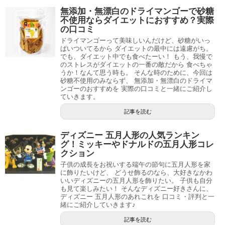
無添加・無漂白のドライマンゴーで砂糖
不使用ならダイエットにおすすめ？実際
の口コミ
ドライマンゴーって美味しいんだけど、砂糖がいっ
ぱいついてるから ダイエットの最中には遠慮がち。
でも、ダイエット中でも食べたーい！ もう、我慢で
のストレスがダイエットの一番の敵だから 食べちゃ
うか！なんて思う時も。 そんな時のために、今回は
砂糖不使用のみならず、 無添加・無漂白のドライマ
ンゴーのおすすめを 実際の口コミと一緒にご紹介し
ていきます。
記事を読む
ディズニー 五月人形の人気ランキン
グ！ミッキーやドナルドの五月人形コレ
クション
子供の成長をお祝いする端午の節句に五月人形を家
に飾りたいけど、 どうせ飾るのなら、大好きなかわ
いいディズニーの五月人形を飾りたい。 子供も自分
も見て楽しみたい！ そんなディズニー好きさんに、
ディズニー 五月人形のあれこれを 口コミ・評判と一
緒にご紹介していきます♪
記事を読む