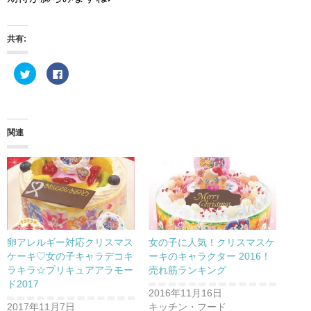
共有:
ク
F
リ
a
ッ
c
ク
e
し
b
て
o
T
o
w
k
関連
i
で
t
共
t
有
e
す
r
る
で
に
共
は
有
ク
(
リ
新
ッ
し
ク
い
し
ウ
て
卵アレルギー対応クリスマス
女の子に人気！クリスマスケ
ィ
く
ン
だ
ケーキ♡女の子キャラデコキ
ーキのキャラクター 2016！
ド
さ
ラキラ☆プリキュアアラモー
売れ筋ランキング
ウ
い
で
(
ド2017
開
新
2016年11月16日
き
し
ま
い
2017年11月7日
キッチン・フード