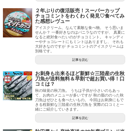
２年ぶりの復活販売！スーパーカップ
チョコミントをわくわく発見♡食べてみ
た感想レヴュー
アイスクリーム、なんて素敵な食べ物。 そう思いま
せんか？ 一番好きなのはバニラなのですが、 真夏に
なると絶対食べたいのがチョコミント。 キャンディ
ーやチョコレートにもミントはありますし、 それも
大好きなのですが チョコミントのアイスクリームは
別格です。
記事を読む
お刺身も出来るほど新鮮☆三陸産の生秋
刀魚が送料無料＆早割で超お買い得！口
コミは？
秋の味覚の秋刀魚。 うちは子供が小さいのもあっ
て、お肉のメニューが多いですが 秋の脂ののった秋
刀魚はぜひとも食べたいもの。 今回はお刺身にもで
きる程新鮮な三陸産の生秋刀魚を 実際の口コミと一
緒にご紹介していきます。
記事を読む