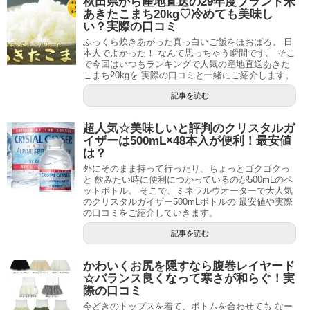
秋田県から産地直送の29年度ブランド米
あきたこまち20kg♡冷めても美味し
い？実際の口コミ
ふっくら炊きあがった真っ白いご飯をほおばる。 日
本人でよかった！ なんて思っちゃう瞬間です。 そこ
で今回はいつもランキングで人気の産地直送あきた
こまち20kgを 実際の口コミと一緒にご紹介します。
記事を読む
超人気☆美味しいと評判のクリスタルガ
イザーは500mL×48本入が便利！最安値
は？
外にそのまま持って行ったり、ちょっとゴクゴクっ
と 飲みたい時に便利につかっているのが500mLのペ
ットボトル。 そこで、ミネラルウオーターで大人気
のクリスタルガイザー500mLボトルの 最安値や実際
の口コミをご紹介していきます。
記事を読む
かわいくお尻を隠すなら腹巻レイヤード
☆バランス良くなって寒さが和らぐ！実
際の口コミ
今どきのトップスを着て、ボトムを合わせても なー