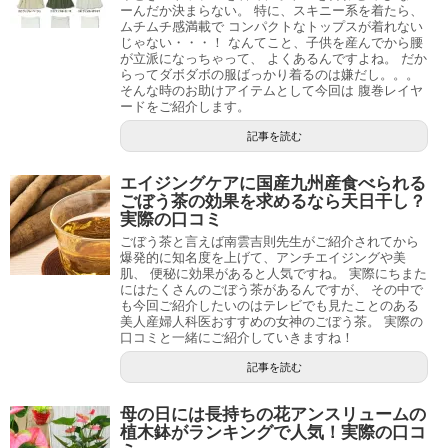
ーんだか決まらない。 特に、スキニー系を着たら、
ムチムチ感満載で コンパクトなトップスが着れない
じゃない・・・！ なんてこと、子供を産んでから腰
が立派になっちゃって、 よくあるんですよね。 だか
らってダボダボの服ばっかり着るのは嫌だし。。。
そんな時のお助けアイテムとして今回は 腹巻レイヤ
ードをご紹介します。
記事を読む
エイジングケアに国産九州産食べられる
ごぼう茶の効果を求めるなら天日干し？
実際の口コミ
ごぼう茶と言えば南雲吉則先生がご紹介されてから
爆発的に知名度を上げて、アンチエイジングや美
肌、 便秘に効果があると人気ですね。 実際にちまた
にはたくさんのごぼう茶があるんですが、 その中で
も今回ご紹介したいのはテレビでも見たことのある
美人産婦人科医おすすめの女神のごぼう茶。 実際の
口コミと一緒にご紹介していきますね！
記事を読む
母の日には長持ちの花アンスリュームの
植木鉢がランキングで人気！実際の口コ