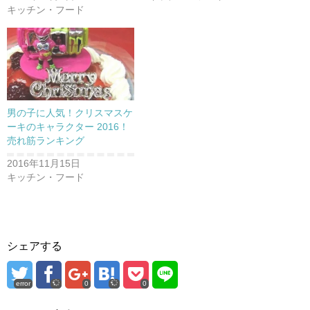
す
ウ
)
ィ
キッチン・フード
ン
ド
ウ
で
開
き
ま
す
)
男の子に人気！クリスマスケ
ーキのキャラクター 2016！
売れ筋ランキング
2016年11月15日
キッチン・フード
シェアする
error
0
0