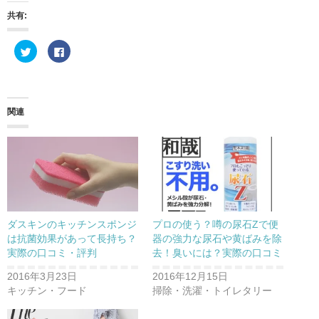
共有:
ク
F
リ
a
ッ
c
ク
e
し
b
て
o
T
o
w
k
関連
i
で
t
共
t
有
e
す
r
る
で
に
共
は
有
ク
(
リ
新
ッ
し
ク
い
し
ウ
て
ダスキンのキッチンスポンジ
プロの使う？噂の尿石Zで便
ィ
く
ン
だ
は抗菌効果があって長持ち？
器の強力な尿石や黄ばみを除
ド
さ
実際の口コミ・評判
去！臭いには？実際の口コミ
ウ
い
で
(
開
新
2016年3月23日
2016年12月15日
き
し
ま
い
キッチン・フード
掃除・洗濯・トイレタリー
す
ウ
)
ィ
ン