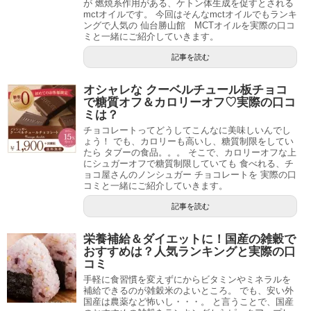
が 燃焼系作用がある、ケトン体生成を促すとされる
mctオイルです。 今回はそんなmctオイルでもランキ
ングで人気の 仙台勝山館 MCTオイルを実際の口コ
ミと一緒にご紹介していきます。
記事を読む
オシャレな クーベルチュール板チョコ
で糖質オフ＆カロリーオフ♡実際の口コ
ミは？
チョコレートってどうしてこんなに美味しいんでし
ょう！ でも、カロリーも高いし、糖質制限をしてい
たら タブーの食品。。。 そこで、カロリーオフな上
にシュガーオフで糖質制限していても 食べれる、チ
ョコ屋さんのノンシュガー チョコレートを 実際の口
コミと一緒にご紹介していきます。
記事を読む
栄養補給＆ダイエットに！国産の雑穀で
おすすめは？人気ランキングと実際の口
コミ
手軽に食習慣を変えずにからビタミンやミネラルを
補給できるのが雑穀米のよいところ。 でも、安い外
国産は農薬など怖いし・・・。 と言うことで、国産