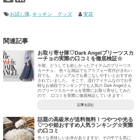
お試し隊
,
キッチン グッズ
実花
関連記事
お取り寄せ隊♡Dark Angelプリーツスカ
ーチョの実際の口コミを徹底検証☆
今期、どうしても欲しかったアイテムのプリーツス
カーチョ。 色々な雑誌でもアラフォー世代がきれい
目でも、 カジュアルでも着こなしやすいとおすすめ
されていました。 そこで、流行アイテムなのでお手
軽なお値段でランキングでも人気の Dark Angelさん
のプリーツスカーチョを実際にお取り寄せしてみた
ので、 口コミを実際に徹底検証していきます！
記事を読む
話題の高級米が送料無料！つやつや光る
♡つや姫おすすめ人気ランキング☆実際
の口コミ
色々な美味しいお米がありますが、その中でも気に