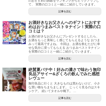
のおすすめの雑穀をランキングからピックアップし
て、 実際の口コミと一緒にご紹介していきます。
記事を読む
お酒好きなお父さんへのギフトにおすす
めはおつまみベスト９ナイン！実際の口
コミは？
お酒の好きなお父さんにプレゼントするとしたら、
お酒をもっと美味しく感じてもらえるような おつま
みって最高ですよね。 今回は、お酒を飲むたびに幸
せな気分に浸ってもらえる おつまみベスト９ナイン
を実際の口コミと一緒にご紹介していきます。
記事を読む
絶賛夏バテ中！好みの濃さで味わう無印
良品アサイー&ざくろの飲んでみた感想
レヴュー
無印良品に行くと 大きなものは買わないけど、小さ
な買い物をちまちまします。 じっくり見るのはスキ
ンケア。 続いてタオルや靴下。 ...
記事を読む