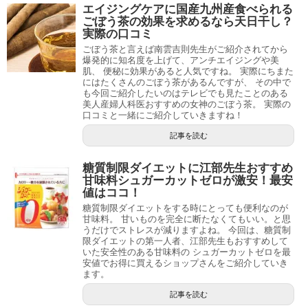
エイジングケアに国産九州産食べられる
ごぼう茶の効果を求めるなら天日干し？
実際の口コミ
ごぼう茶と言えば南雲吉則先生がご紹介されてから
爆発的に知名度を上げて、アンチエイジングや美
肌、 便秘に効果があると人気ですね。 実際にちまた
にはたくさんのごぼう茶があるんですが、 その中で
も今回ご紹介したいのはテレビでも見たことのある
美人産婦人科医おすすめの女神のごぼう茶。 実際の
口コミと一緒にご紹介していきますね！
記事を読む
糖質制限ダイエットに江部先生おすすめ
甘味料シュガーカットゼロが激安！最安
値はココ！
糖質制限ダイエットをする時にとっても便利なのが
甘味料。 甘いものを完全に断たなくてもいい。と思
うだけでストレスが減りますよね。 今回は、糖質制
限ダイエットの第一人者、江部先生もおすすめして
いた安全性のある甘味料の シュガーカットゼロを最
安値でお得に買えるショップさんをご紹介していき
ます。
記事を読む