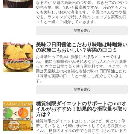
なるのが 話題の高級米のつや姫。 炊きたてのつやつ
や光る艶、味、匂いも最高級ですが、 冷めてもとっ
ても美味しいお米で有名です。 今回はそんなつや姫
でも、ランキングで特に人気の ショップを実際の口
コミと一緒にご紹介していきます。
記事を読む
美味♡日田醤油こだわり味噌は味噌嫌い
の家族にもおいしい？実際の口コミ
お味噌汁って食卓に頻繁にのぼるメニューですよ
ね。 他にも味噌煮やみそ焼きなども入れたらお味噌
って 本当に日常で良く使う調味料です。 そこで、今
回は天皇献上の栄誉賜る老舗の味の 日田醤油こだわ
り味噌を実際の口コミと一緒に ご紹介していきま
す。
記事を読む
糖質制限ダイエットのサポートにmctオ
イルがおすすめ！効果的な摂取量や取り
方は？
糖質制限のダイエットはしているけど、何となく停
滞している という時にサポートしてくれる良質のオ
イル。 良質のオイルの中でも特に注目されているの