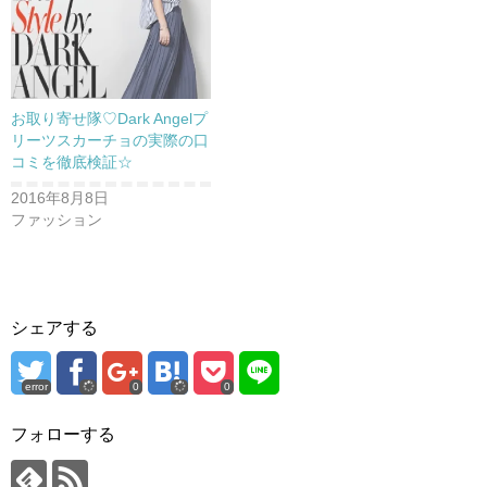
ド
ウ
で
開
き
ま
す
)
お取り寄せ隊♡Dark Angelプ
リーツスカーチョの実際の口
コミを徹底検証☆
2016年8月8日
ファッション
シェアする
error
0
0
フォローする