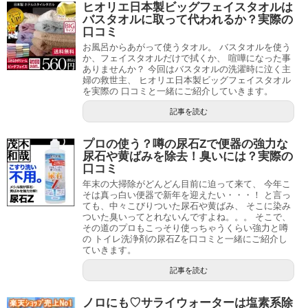
ヒオリエ日本製ビッグフェイスタオルは
バスタオルに取って代われるか？実際の
口コミ
お風呂からあがって使うタオル。 バスタオルを使う
か、フェイスタオルだけで拭くか、 喧嘩になった事
ありませんか？ 今回はバスタオルの洗濯時に泣く主
婦の救世主、 ヒオリエ日本製ビッグフェイスタオル
を実際の 口コミと一緒にご紹介していきます。
記事を読む
プロの使う？噂の尿石Zで便器の強力な
尿石や黄ばみを除去！臭いには？実際の
口コミ
年末の大掃除がどんどん目前に迫って来て、 今年こ
そは真っ白い便器で新年を迎えたい・・・！ と言っ
ても、中々こびりついた尿石や黄ばみ、 そこに染み
ついた臭いってとれないんですよね。。。 そこで、
その道のプロもこっそり使っちゃうくらい強力と噂
の トイレ洗浄剤の尿石Zを口コミと一緒にご紹介し
ていきます。
記事を読む
ノロにも♡サライウォーターは塩素系除