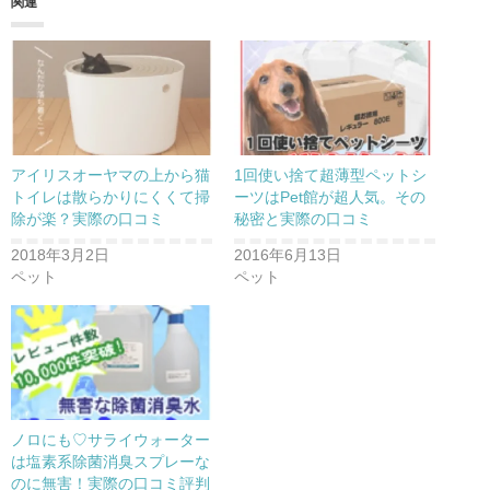
関連
i
で
t
共
t
有
e
す
r
る
で
に
共
は
有
ク
(
リ
新
ッ
し
ク
い
し
ウ
て
アイリスオーヤマの上から猫
1回使い捨て超薄型ペットシ
ィ
く
ン
だ
トイレは散らかりにくくて掃
ーツはPet館が超人気。その
ド
さ
除が楽？実際の口コミ
秘密と実際の口コミ
ウ
い
で
(
開
新
2018年3月2日
2016年6月13日
き
し
ま
い
ペット
ペット
す
ウ
)
ィ
ン
ド
ウ
で
開
き
ま
す
)
ノロにも♡サライウォーター
は塩素系除菌消臭スプレーな
のに無害！実際の口コミ評判