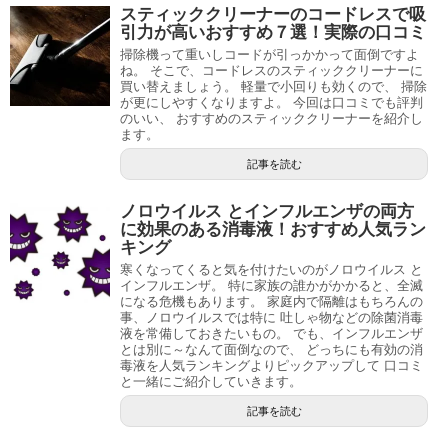
スティッククリーナーのコードレスで吸
引力が高いおすすめ７選！実際の口コミ
掃除機って重いしコードが引っかかって面倒ですよ
ね。 そこで、コードレスのスティッククリーナーに
買い替えましょう。 軽量で小回りも効くので、 掃除
が更にしやすくなりますよ。 今回は口コミでも評判
のいい、 おすすめのスティッククリーナーを紹介し
ます。
記事を読む
ノロウイルス とインフルエンザの両方
に効果のある消毒液！おすすめ人気ラン
キング
寒くなってくると気を付けたいのがノロウイルス と
インフルエンザ。 特に家族の誰かがかかると、全滅
になる危機もあります。 家庭内で隔離はもちろんの
事、ノロウイルスでは特に 吐しゃ物などの除菌消毒
液を常備しておきたいもの。 でも、インフルエンザ
とは別に～なんて面倒なので、 どっちにも有効の消
毒液を人気ランキングよりピックアップして 口コミ
と一緒にご紹介していきます。
記事を読む