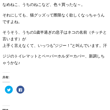
なめねこ、うちのねこなど、色々買ったな～。
それにしても、猫グッズって際限なく欲しくなっちゃうん
ですよね。
そうそう、うちの1歳半過ぎの息子はネコの名前（チッチと
言います）が
上手く言えなくて、いっつも”ジジー！”と叫んでいます。汗
ジジのトイレマットとペーパーホルダーカバー、新調しち
ゃうかな♪
共有:
ク
F
リ
a
ッ
c
ク
e
し
b
て
o
T
o
w
k