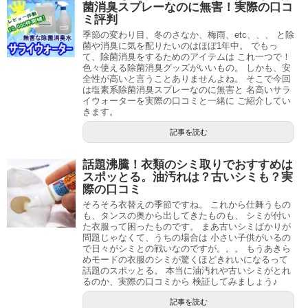
菌消臭スプレーなのに無害！実際の口コ
ミ評判
季節の変わり目、冬のさなか、梅雨、etc、、、 と除
菌や消臭に気を配りたいのはほぼ1年中。 でもっ
て、除菌消臭をするためのアイテムは これ一つで！
色々使える除菌消臭グッズがいいもの。 しかも、安
全性が高いと言うことありませんよね。 そこで今回
は塩素系除菌消臭スプレーなのに無害と 名高いサラ
イウォーターを実際の口コミと一緒に ご紹介してい
きます。
記事を読む
話題沸騰！衣類のシミ取りでおすすめは
スポッとる。油汚れは？古いシミも？実
際の口コミ
そろそろ衣替えの季節ですね。 これから仕舞うもの
も、タンスの奥から出してきたものも、 シミが付い
た衣服って困ったものです。 まあ古いシミばかりが
問題じゃなくて、うちの場合は 小さい子供がいるの
で日々がシミとの戦いなのですが。。。 もうあきら
めモードの衣服のシミが驚くほどきれいになるって
話題のスポッとる。 本当に油汚れや古いシミがとれ
るのか、実際の口コミから 検証してみましょう♪
記事を読む