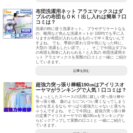
布団洗濯用ネット アラエマックスはダ
ブルの布団もＯＫ！出し入れは簡単？口
コミは？
洗濯の時に使う洗濯ネット。 ブラやデリケートなも
の、靴用など色んな洗濯ネットが 100均でも手に入
りますが布団が入れられるものって中々見ないんで
すよね。 でも、季節の変わり目や気になった時に、
大型の 洗濯もしたい訳で。。。 そこで今回はダブル
の布団も簡単に入れられる！と人気の 布団洗濯用ネ
ット アラエマックスを実際の口コミと一緒に ご紹介
していきます。
記事を読む
超強力突っ張り棒幅190㎝はアイリスオ
ーヤマがランキングで人気！口コミは？
ちょっとしたスペースの活用に嬉しい突っ張り棒や
突っ張り棚。 服のようについつい重くなってしまう
ものを支えるなら やっぱり超強力じゃないと落ちち
ゃうんですよね。 そこで今回は、超強力突っ張り棒
の定番アイリスオーヤマの 幅190㎝をランキングか
らピックアップして実際の口コミと 一緒にご紹介し
ていきます。