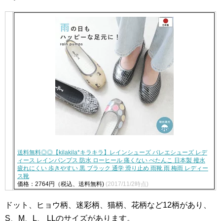
送料無料◎◎【kilakila*キラキラ】レインシューズ バレエシューズ レデ
ィース レインパンプス 防水 ローヒール 痛くない ぺたんこ 日本製 撥水
疲れにくい 歩きやすい 黒 ブラック 通学 滑り止め 雨靴 雨 梅雨 レディー
ス靴
価格：2764円（税込、送料無料)
(2017/11/2時点)
ドット、ヒョウ柄、迷彩柄、猫柄、花柄など12柄があり、
S、M、L、 LLのサイズがあります。