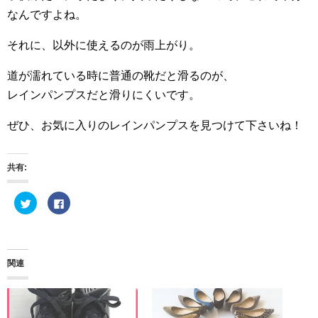
なんですよね。
それに、以外に使えるのが雨上がり。
道が濡れている時に普通の靴だと滑るのが、
レインパンプスだと滑りにくいです。
ぜひ、お気に入りのレインパンプスを見つけて下さいね！
共有:
ク
F
リ
a
ッ
c
ク
e
し
b
て
o
T
o
w
k
関連
i
で
t
共
t
有
e
す
r
る
で
に