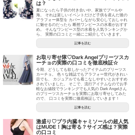
は？
夏になったら子供の付き合いや、家族でプールや
海。 それは楽しいイベントだけど子供を産んだ後の
アラフォー体型を カバーしながら安心しておしゃれ
に魅せるのだったら 断然ワンピースの水着がおすす
め。 そんなワンピース型の水着を人気ランキングか
ら、 実際の口コミと一緒にご紹介していきます。
記事を読む
お取り寄せ隊♡Dark Angelプリーツスカ
ーチョの実際の口コミを徹底検証☆
今期、どうしても欲しかったアイテムのプリーツス
カーチョ。 色々な雑誌でもアラフォー世代がきれい
目でも、 カジュアルでも着こなしやすいとおすすめ
されていました。 そこで、流行アイテムなのでお手
軽なお値段でランキングでも人気の Dark Angelさん
のプリーツスカーチョを実際にお取り寄せしてみた
ので、 口コミを実際に徹底検証していきます！
記事を読む
激盛り♡ブラ内臓キャミソールの超人気
はMUDE！胸は寄る？サイズ感は？実際
の口コミ