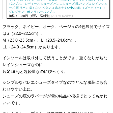
パンプス。 レディース シューズ バレエシューズ 靴 パンプス レインシュ
ーズ 雨 リボン 痛くない ペタンコ 歩きやすい◆zootie（ズーティー）：
グログランリボン ラバーパンプス
価格：1080円（税込、送料別)
(2017/11/2時点)
ブラック、ネイビー、オーク、ベージュの4色展開でサイズ
はS（22.0~22.5cm）、
M（23.0~23.5cm）、L（23.5~24.0cm）、
LL（24.0~24.5cm）があります。
インソールは取り外して洗うことができ、重くなりがちな
レインシューズなのに
片足187gと超軽量なのにびっくり。
シンプルなバレエシューズタイプなのでどんな服装にも合
わせやすい上に、
シューズの底のラバーがが雪の結晶の模様でとってもかわ
いいです。