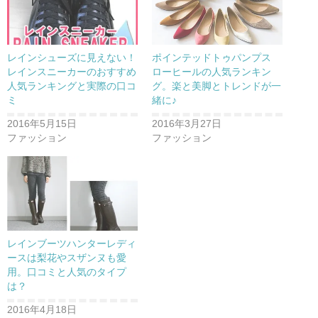
共
は
有
ク
(
リ
新
ッ
し
ク
い
し
ウ
て
レインシューズに見えない！
ポインテッドトゥパンプス
ィ
く
ン
だ
レインスニーカーのおすすめ
ローヒールの人気ランキン
ド
さ
人気ランキングと実際の口コ
グ。楽と美脚とトレンドが一
ウ
い
で
(
ミ
緒に♪
開
新
き
し
ま
い
2016年5月15日
2016年3月27日
す
ウ
)
ィ
ファッション
ファッション
ン
ド
ウ
で
開
き
ま
す
)
レインブーツハンターレディ
ースは梨花やスザンヌも愛
用。口コミと人気のタイプ
は？
2016年4月18日