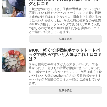
グと口コミ
日焼けは気になるけど、子供の運動会で力いっぱい
応援している時や バーベキューをしている時に日焼
け止めだけでは心もとないし、 日傘をさし続けるわ
けにもいきませんよね。 そんな時に便利なのが遮光
率100％の帽子。 ランキングで見つけたママに人気
のおしゃれな遮光率100％帽子たちを 実際の口コミ
と一緒にご紹介していきます。
記事を読む
a4OK！軽くて多収納ポケットトートバ
ッグで使いやすいと人気はこれ！口コミ
は？
何かと便利なa4サイズが入る大きいバッグ。 でも、
重かったり、肩ひもの位置が微妙に使いにくかった
り、 ポケットが少なかったり。。。 今回は軽くて使
いやすいと人気のsoulberryさんの 多収納ポケットト
ートバッグを実際の口コミと一緒に ご紹介していき
ます。
記事を読む