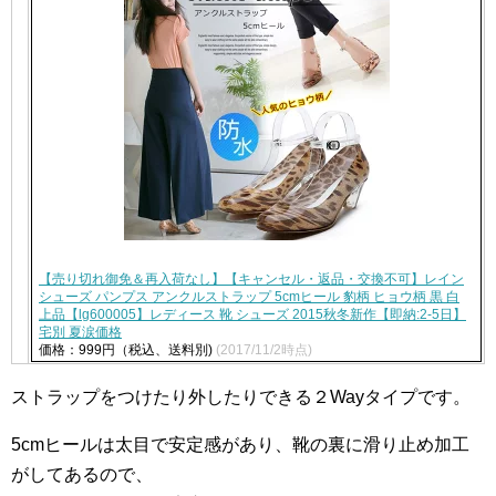
【売り切れ御免＆再入荷なし】【キャンセル・返品・交換不可】レイン
シューズ パンプス アンクルストラップ 5cmヒール 豹柄 ヒョウ柄 黒 白
上品【lg600005】レディース 靴 シューズ 2015秋冬新作【即納:2-5日】
宅別 夏涙価格
価格：999円（税込、送料別)
(2017/11/2時点)
ストラップをつけたり外したりできる２Wayタイプです。
5cmヒールは太目で安定感があり、靴の裏に滑り止め加工
がしてあるので、