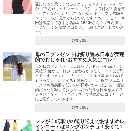
夏になると欲しくなるファッションアイテムの一つ
が ブラ内蔵キャミソール。 でも、ブラほどの胸を支
える力がなかったりして なかなか使えるブラ内臓キ
ャミソールが 見つからないんですよね。 そこで、今
回は激盛りできると名高いMUDEさんのブラ内臓キ
ャミソールを 実際の口コミと一緒にご紹介していき
ます。
記事を読む
母の日プレゼントは折り畳み日傘が実用
的でおしゃれ♪おすすめ人気はコレ！
母の日のプレゼントに日傘をプレゼントするのって
素敵♡ 確かに、好みに合わなかったら・・・など思
ってしまいますが、 少しいつもと違う趣味のもので
も困らないし、サイズも関係ないし、 服やジュエリ
ーよりも難易度が低いのが日傘のいいところ。 機能
的だったり軽くておしゃれだったりな日傘を人気ラ
ンキングから ピックアップして実際の口コミと一緒
にご紹介していきます♪
記事を読む
ママが自転車での送り迎えでおすすめレ
インコートはロングポンチョ！安くて1