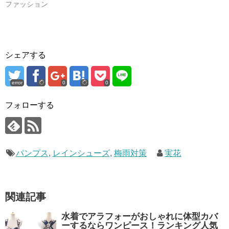
ファッション
シェアする
error
0
0
フォローする
パンプス
,
レインシューズ
,
梅雨対策
実花
関連記事
水着でアラフォーがおしゃれに体型カバ
ーするならワンピース！ランキング人気