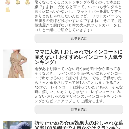
暑くなってくるとストッキングを履くのって本当に
嫌ですよね。 だからと言って、いっつもサンダルと
言う訳にもいかないし、 フットカバーを履いてすっ
きりとおしゃれしたいんだけど、 フットカバーって
浅履きの物ほど脱げやすいんですよね。 そこで、超
極浅履きで脱げないと噂の大人気フットカバーを 口
コミと一緒にご紹介していきます♪
記事を読む
ママに人気！おしゃれでレインコートに
見えない！おすすめレインコート人気ラ
ンキング♪
雨があまり降っていない時や雨が途中から降ってき
そうなとき、 レインポンチョやいかにもレインコー
トで出かけるのって嫌ですよね。 でも、子供がいた
らさっと傘をさしてって難しいことも良くあること
なので、 レインコートは持っていたいもの。 そんな
時に嬉しい、いかにもじゃない、レインコートにみ
えない おしゃれなデザインのレインコートをランキ
ングからピックアップして ご紹介します。
記事を読む
折りたためる☆uv効果大のおしゃれな遮
光率100％帽子で人気なのは？ランキン