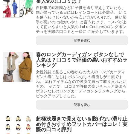
番人気の口コミは？
自転車で幼稚園などに子供を送り迎えしていたら、
雨が降っている日にはレインコートは必需品。 いつ
も使うわけじゃないから安い方がいいけど、 使い勝
手が悪いのは絶対いや！ と言うわけで、コスパがよ
くて使いやすいと人気の LuLu Coutureのロングポン
チョを実際の口コミと一緒に ご紹介していきます。
記事を読む
春のロングカーディガン ボタンなしで
人気は？口コミで評価の高いおすすめラ
ンキング
女性雑誌で見るこの春からの大人のロングカーディ
ガンの着こなしは ボタンなしの着流しが主流です
ね。 流行アイテムなので激安で買って取り入れたい
もの。 そこで、口コミで評価の高いさらっと決まる
ボタンなしのロングカーディガンをランキングから
ピックアップしました。
記事を読む
超極浅履きで見えない＆脱げない滑り止
め付きおすすめフットカバーはコレ！実
際の口コミ評判