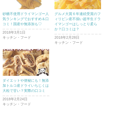
新
ッ
し
ク
い
し
ウ
て
砂糖不使用ドライマンゴー人
グルメ大賞６年連続受賞のフ
ィ
く
ン
だ
気ランキングでおすすめ＆口
ィリピン産不揃い超半生ドラ
ド
さ
コミ！国産や無添加も♡
イマンゴーはしっとり柔ら
ウ
い
で
(
か？口コミは？
開
新
2018年3月1日
き
し
ま
い
キッチン・フード
2018年2月28日
す
ウ
)
ィ
キッチン・フード
ン
ド
ウ
で
開
き
ま
す
)
ダイエットや便秘にも！無添
加トルコ産ドライいちじくは
大粒で甘い？実際の口コミ
2018年2月24日
キッチン・フード