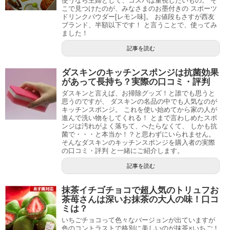
使うなら主婦として、コスパは重視したいもの。 そ
こで見つけたのが、みなさまのお墨付きの スポーツ
ドリンクパウダー[レモン味]。 お値段もさすが西友
ブランド、半額以下です！ と言うことで、使ってみ
ました！
記事を読む
ダスキンのキッチンスポンジは抗菌効果
があって長持ち？実際の口コミ・評判
ダスキンと言えば、お掃除グッズ！と誰でも思うと
思うのですが、 ダスキンの名品の中でも人気なのが
キッチンスポンジ。 これを使い始めてから家の人が
進んで洗い物をしてくれる！ とまで言わしめたスポ
ンジは汚れがよく落ちて、へたらなくて、 しかも抗
菌で・・・と本当か！？と思わずにいられません。
そんなダスキンのキッチンスポンジを購入者の実際
の口コミ・評判 と一緒にご紹介します。
記事を読む
抹茶イチゴチョコで超人気のトリュフお
茶苺さんは深いお抹茶の大人の味！口コ
ミは？
いちごチョコって色々なバージョンが出ていますが
色のコントラストで格別に美しいのが抹茶×いちご！