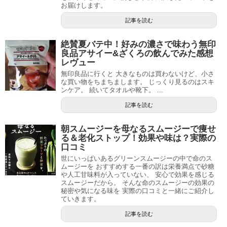
お届けします。
記事を読む
絶賛夏バテ中！好みの濃さで味わう無印
良品アサイー&ざくろの飲んでみた感想
レヴュー
無印良品に行くと 大きなものは買わないけど、小さ
な買い物をちまちまします。 じっくり見るのはスキ
ンケア。 続いてタオルや靴下。 ...
記事を読む
朝スムージーを母なるスムージーで痩せ
る＆老化ストップ！効果や味は？実際の
口コミ
世にいっぱいあるグリーンスムージーの中で命のス
ムージーを おすすめする一番の訳は栄養満点で砂糖
や人工甘味料が入っていない、 安心で効果を感じる
スムージーだから。 そんな命のスムージーの効果の
秘密や気になる味を 実際の口コミと一緒にご紹介し
ていきます。
記事を読む