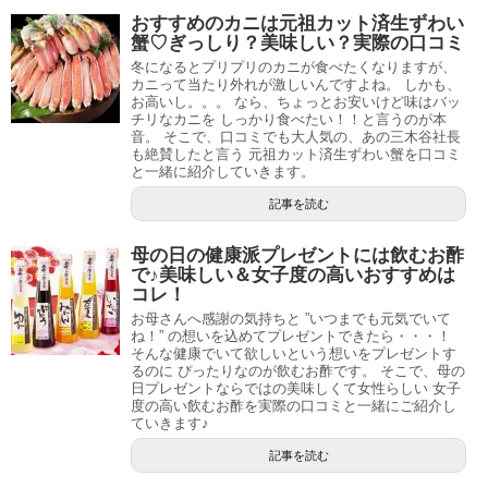
おすすめのカニは元祖カット済生ずわい
蟹♡ぎっしり？美味しい？実際の口コミ
冬になるとプリプリのカニが食べたくなりますが、
カニって当たり外れが激しいんですよね。 しかも、
お高いし。。。 なら、ちょっとお安いけど味はバッ
チリなカニを しっかり食べたい！！と言うのが本
音。 そこで、口コミでも大人気の、あの三木谷社長
も絶賛したと言う 元祖カット済生ずわい蟹を口コミ
と一緒に紹介していきます。
記事を読む
母の日の健康派プレゼントには飲むお酢
で♪美味しい＆女子度の高いおすすめは
コレ！
お母さんへ感謝の気持ちと ”いつまでも元気でいて
ね！” の想いを込めてプレゼントできたら・・・！
そんな健康でいて欲しいという想いをプレゼントす
るのに ぴったりなのが飲むお酢です。 そこで、母の
日プレゼントならではの美味しくて女性らしい 女子
度の高い飲むお酢を実際の口コミと一緒にご紹介し
ていきます♪
記事を読む