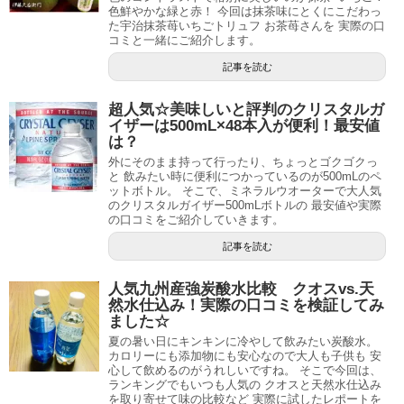
色鮮やかな緑と赤！ 今回は抹茶味にとくにこだわっ
た宇治抹茶苺いちごトリュフ お茶苺さんを 実際の口
コミと一緒にご紹介します。
記事を読む
超人気☆美味しいと評判のクリスタルガ
イザーは500mL×48本入が便利！最安値
は？
外にそのまま持って行ったり、ちょっとゴクゴクっ
と 飲みたい時に便利につかっているのが500mLのペ
ットボトル。 そこで、ミネラルウオーターで大人気
のクリスタルガイザー500mLボトルの 最安値や実際
の口コミをご紹介していきます。
記事を読む
人気九州産強炭酸水比較 クオスvs.天
然水仕込み！実際の口コミを検証してみ
ました☆
夏の暑い日にキンキンに冷やして飲みたい炭酸水。
カロリーにも添加物にも安心なので大人も子供も 安
心して飲めるのがうれしいですね。 そこで今回は、
ランキングでもいつも人気の クオスと天然水仕込み
を取り寄せて味の比較など 実際に試したレポートを