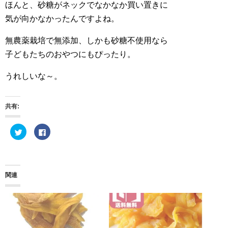
ほんと、砂糖がネックでなかなか買い置きに
気が向かなかったんですよね。
無農薬栽培で無添加、しかも砂糖不使用なら
子どもたちのおやつにもぴったり。
うれしいな～。
共有:
ク
F
リ
a
ッ
c
ク
e
し
b
て
o
T
o
w
k
関連
i
で
t
共
t
有
e
す
r
る
で
に
共
は
有
ク
(
リ